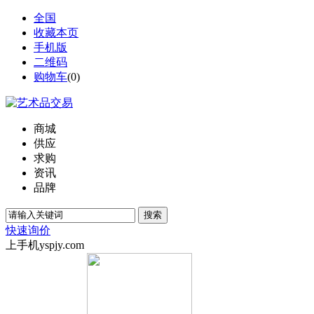
全国
收藏本页
手机版
二维码
购物车
(
0
)
商城
供应
求购
资讯
品牌
搜索
快速询价
上手机yspjy.com