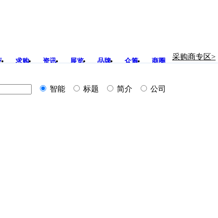
采购商专区>
应
求购
资讯
展览
品牌
众筹
商圈
智能
标题
简介
公司