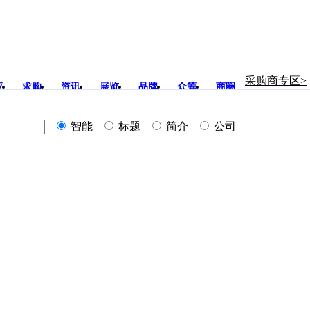
采购商专区>
应
求购
资讯
展览
品牌
众筹
商圈
智能
标题
简介
公司