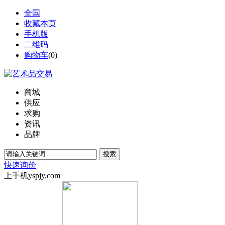
全国
收藏本页
手机版
二维码
购物车
(
0
)
商城
供应
求购
资讯
品牌
搜索
快速询价
上手机yspjy.com