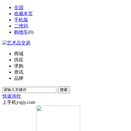
全国
收藏本页
手机版
二维码
购物车
(
0
)
商城
供应
求购
资讯
品牌
搜索
快速询价
上手机yspjy.com