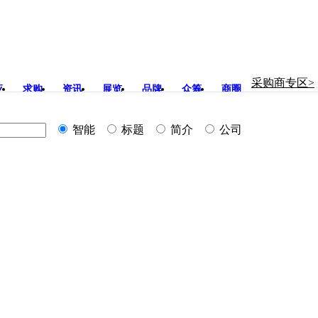
采购商专区>
应
求购
资讯
展览
品牌
众筹
商圈
智能
标题
简介
公司